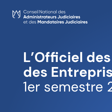
Skip
to
content
L’Officiel des
des Entrepri
1er semestre