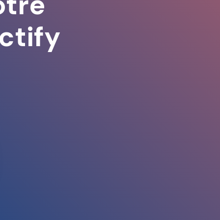
otre
ctify