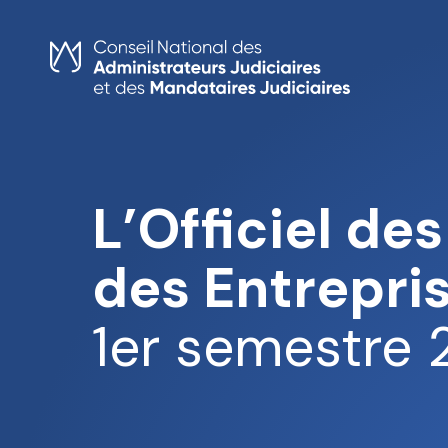
Skip
to
content
L’Officiel des
des Entrepri
1er semestre