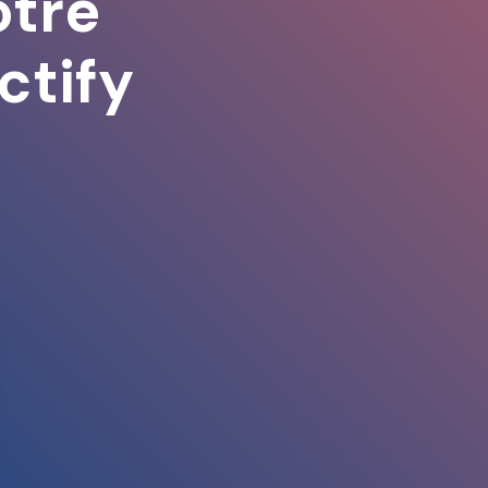
otre
ctify