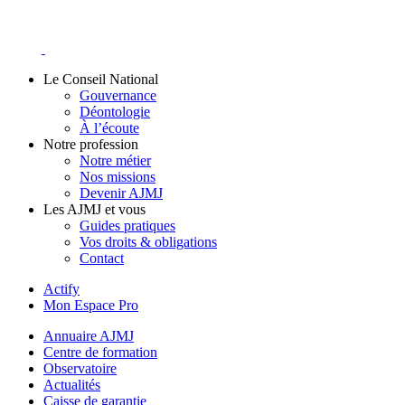
Skip
to
content
Le Conseil National
Gouvernance
Déontologie
À l’écoute
Notre profession
Notre métier
Nos missions
Devenir AJMJ
Les AJMJ et vous
Guides pratiques
Vos droits & obligations
Contact
Actify
Mon Espace Pro
Annuaire AJMJ
Centre de formation
Observatoire
Actualités
Caisse de garantie