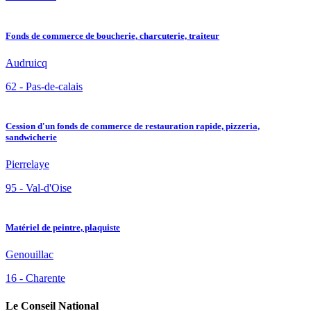
Fonds de commerce de boucherie, charcuterie, traiteur
Audruicq
62 - Pas-de-calais
Cession d'un fonds de commerce de restauration rapide, pizzeria,
sandwicherie
Pierrelaye
95 - Val-d'Oise
Matériel de peintre, plaquiste
Genouillac
16 - Charente
Le Conseil National