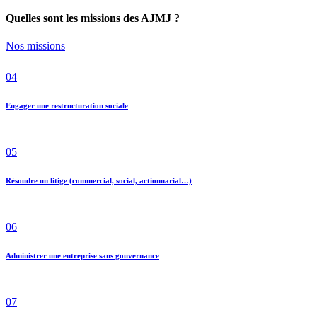
Quelles sont les missions des AJMJ ?
Nos missions
04
Engager une restructuration sociale
05
Résoudre un litige (commercial, social, actionnarial…)
06
Administrer une entreprise sans gouvernance
07