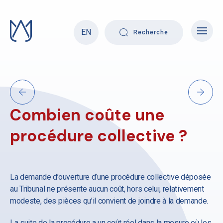
Skip
to
content
EN
Recherche
Combien coûte une
procédure collective ?
La demande d’ouverture d’une procédure collective déposée
au Tribunal ne présente aucun coût, hors celui, relativement
modeste, des pièces qu’il convient de joindre à la demande.
La suite de la procédure a un coût réel dans la mesure où les