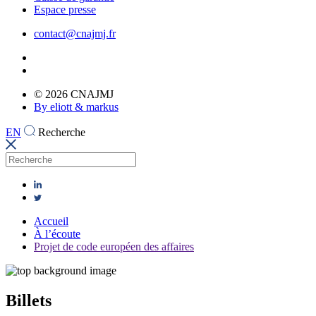
Espace presse
contact@cnajmj.fr
© 2026 CNAJMJ
By eliott & markus
EN
Recherche
Accueil
À l’écoute
Projet de code européen des affaires
Billets