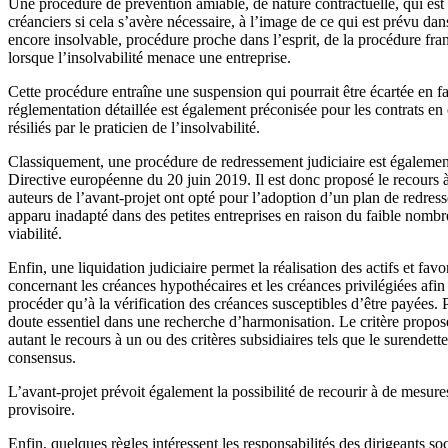
Une procédure de prévention amiable, de nature contractuelle, qui est vo
créanciers si cela s’avère nécessaire, à l’image de ce qui est prévu da
encore insolvable, procédure proche dans l’esprit, de la procédure fra
lorsque l’insolvabilité menace une entreprise.
Cette procédure entraîne une suspension qui pourrait être écartée en fa
réglementation détaillée est également préconisée pour les contrats en 
résiliés par le praticien de l’insolvabilité.
Classiquement, une procédure de redressement judiciaire est également 
Directive européenne du 20 juin 2019. Il est donc proposé le recours à l
auteurs de l’avant-projet ont opté pour l’adoption d’un plan de redresse
apparu inadapté dans des petites entreprises en raison du faible nombr
viabilité.
Enfin, une liquidation judiciaire permet la réalisation des actifs et fa
concernant les créances hypothécaires et les créances privilégiées afi
procéder qu’à la vérification des créances susceptibles d’être payées. 
doute essentiel dans une recherche d’harmonisation. Le critère proposé e
autant le recours à un ou des critères subsidiaires tels que le surendet
consensus.
L’avant-projet prévoit également la possibilité de recourir à de mesur
provisoire.
Enfin, quelques règles intéressent les responsabilités des dirigeants so