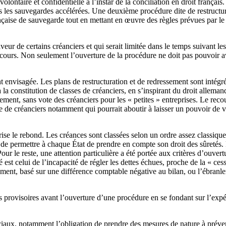
lontaire et confidentielle à l’instar de la conciliation en droit français
ns les sauvegardes accélérées. Une deuxième procédure dite de restructura
nçaise de sauvegarde tout en mettant en œuvre des règles prévues par le
veur de certains créanciers et qui serait limitée dans le temps suivant 
cours. Non seulement l’ouverture de la procédure ne doit pas pouvoir avoir
envisagée. Les plans de restructuration et de redressement sont intégrés 
a constitution de classes de créanciers, en s’inspirant du droit allemand
ment, sans vote des créanciers pour les « petites » entreprises. Le recou
e de créanciers notamment qui pourrait aboutir à laisser un pouvoir de 
vorise le rebond. Les créances sont classées selon un ordre assez classiqu
n de permettre à chaque État de prendre en compte son droit des sûretés. 
Pour le reste, une attention particulière a été portée aux critères d’ouv
st celui de l’incapacité de régler les dettes échues, proche de la « cess
tement, basé sur une différence comptable négative au bilan, ou l’ébranle
es provisoires avant l’ouverture d’une procédure en se fondant sur l’expé
ciaux, notamment l’obligation de prendre des mesures de nature à prévenir 