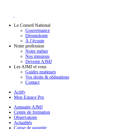
Skip
to
content
Le Conseil National
Gouvernance
Déontologie
À l’écoute
Notre profession
Notre métier
Nos missions
Devenir AJMJ
Les AJMJ et vous
Guides pratiques
Vos droits & obligations
Contact
Actify
Mon Espace Pro
Annuaire AJMJ
Centre de formation
Observatoire
Actualités
Caisse de garantie