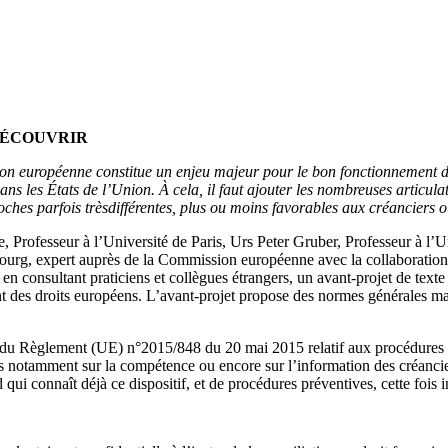
DÉCOUVRIR
on européenne constitue un enjeu majeur
pour le bon fonctionnement 
ans les États de l’Union.
À cela, il faut ajouter les nombreuses articulat
oches parfois très
différentes, plus ou moins favorables aux créanciers 
e, Professeur à l’Université de Paris, Urs Peter Gruber, Professeur à 
sbourg, expert auprès de la Commission européenne avec la collaboration
 en consultant praticiens et collègues étrangers, un avant-projet de texte q
es droits européens. L’avant-projet propose des normes générales mais 
ence du Règlement (UE) n°2015/848 du 20 mai 2015 relatif aux procédures
notamment sur la compétence ou encore sur l’information des créanciers
qui connaît déjà ce dispositif, et de procédures préventives, cette fois i