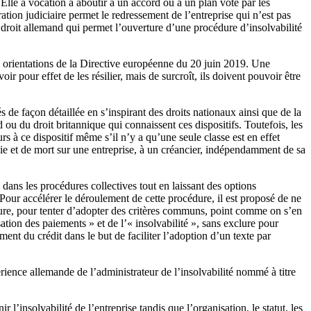
. Elle a vocation à aboutir à un accord ou à un plan voté par les
tion judiciaire permet le redressement de l’entreprise qui n’est pas
 droit allemand qui permet l’ouverture d’une procédure d’insolvabilité
les orientations de la Directive européenne du 20 juin 2019. Une
 pour effet de les résilier, mais de surcroît, ils doivent pouvoir être
de façon détaillée en s’inspirant des droits nationaux ainsi que de la
 ou du droit britannique qui connaissent ces dispositifs. Toutefois, les
rs à ce dispositif même s’il n’y a qu’une seule classe est en effet
vie et de mort sur une entreprise, à un créancier, indépendamment de sa
e dans les procédures collectives tout en laissant des options
Pour accélérer le déroulement de cette procédure, il est proposé de ne
erture, pour tenter d’adopter des critères communs, point comme on s’en
ation des paiements » et de l’« insolvabilité », sans exclure pour
ment du crédit dans le but de faciliter l’adoption d’un texte par
rience allemande de l’administrateur de l’insolvabilité nommé à titre
l’insolvabilité de l’entreprise tandis que l’organisation, le statut, les