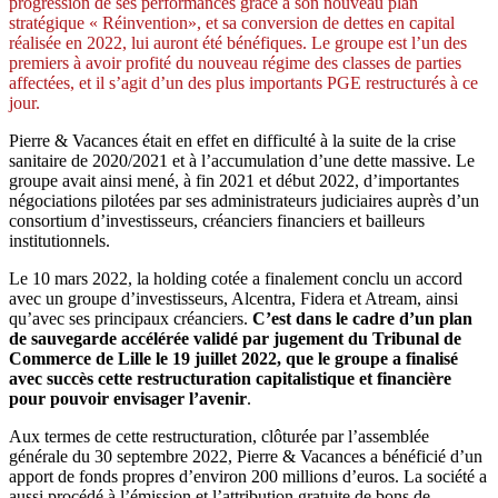
progression de ses performances grâce à son nouveau plan
stratégique « Réinvention», et sa conversion de dettes en capital
réalisée en 2022, lui auront été bénéfiques. Le groupe est l’un des
premiers à avoir profité du nouveau régime des classes de parties
affectées, et il s’agit d’un des plus importants PGE restructurés à ce
jour.
Pierre & Vacances était en effet en difficulté à la suite de la crise
sanitaire de 2020/2021 et à l’accumulation d’une dette massive. Le
groupe avait ainsi mené, à fin 2021 et début 2022, d’importantes
négociations pilotées par ses administrateurs judiciaires auprès d’un
consortium d’investisseurs, créanciers financiers et bailleurs
institutionnels.
Le 10 mars 2022, la holding cotée a finalement conclu un accord
avec un groupe d’investisseurs, Alcentra, Fidera et Atream, ainsi
qu’avec ses principaux créanciers.
C’est dans le cadre d’un plan
de sauvegarde accélérée validé par jugement du Tribunal de
Commerce de Lille le 19 juillet 2022, que le groupe a finalisé
avec succès cette restructuration capitalistique et financière
pour pouvoir envisager l’avenir
.
Aux termes de cette restructuration, clôturée par l’assemblée
générale du 30 septembre 2022, Pierre & Vacances a bénéficié d’un
apport de fonds propres d’environ 200 millions d’euros. La société a
aussi procédé à l’émission et l’attribution gratuite de bons de