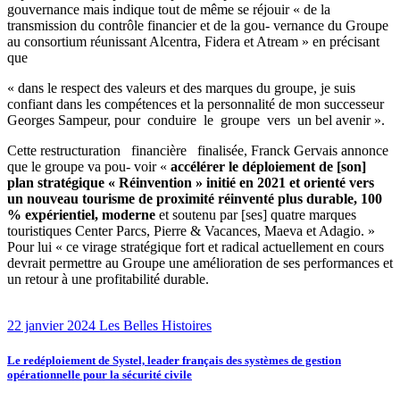
gouvernance mais indique tout de même se réjouir « de la
transmission du contrôle financier et de la gou- vernance du Groupe
au consortium réunissant Alcentra, Fidera et Atream » en précisant
que
« dans le respect des valeurs et des marques du groupe, je suis
confiant dans les compétences et la personnalité de mon successeur
Georges Sampeur, pour conduire le groupe vers un bel avenir ».
Cette restructuration financière finalisée, Franck Gervais annonce
que le groupe va pou- voir «
accélérer le déploiement de [son]
plan stratégique « Réinvention » initié en 2021 et orienté vers
un nouveau tourisme de proximité réinventé plus durable, 100
% expérientiel, moderne
et soutenu par [ses] quatre marques
touristiques Center Parcs, Pierre & Vacances, Maeva et Adagio. »
Pour lui « ce virage stratégique fort et radical actuellement en cours
devrait permettre au Groupe une amélioration de ses performances et
un retour à une profitabilité durable.
22 janvier 2024
Les Belles Histoires
Le redéploiement de Systel, leader français des systèmes de gestion
opérationnelle pour la sécurité civile