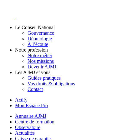
Skip
to
content
Le Conseil National
Gouvernance
Déontologie
À l’écoute
Notre profession
Notre métier
Nos missions
Devenir AJMJ
Les AJMJ et vous
Guides pratiques
Vos droits & obligations
Contact
Actify
Mon Espace Pro
Annuaire AJMJ
Centre de formation
Observatoire
Actualités
Caisse de garantie