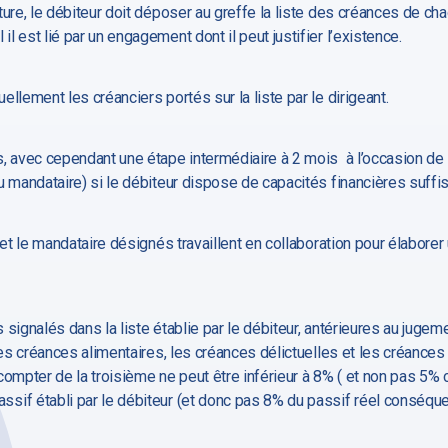
ure, le débiteur doit déposer au greffe la liste des créances de ch
 est lié par un engagement dont il peut justifier l’existence.
llement les créanciers portés sur la liste par le dirigeant.
, avec cependant une étape intermédiaire à 2 mois à l’occasion de 
u mandataire) si le débiteur dispose de capacités financières suffi
 et le mandataire désignés travaillent en collaboration pour élabore
signalés dans la liste établie par le débiteur, antérieures au jugeme
les créances alimentaires, les créances délictuelles et les créances d
compter de la troisième ne peut être inférieur à 8% ( et non pas 5%
sif établi par le débiteur (et donc pas 8% du passif réel conséqu