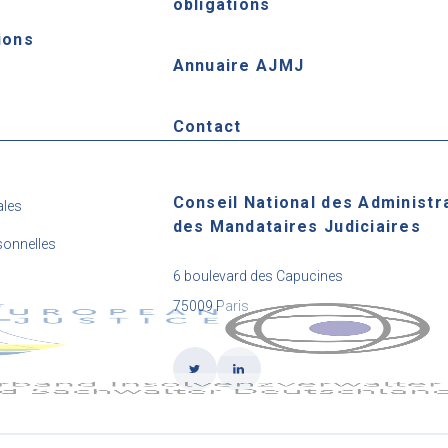
obligations
ions
Annuaire AJMJ
e
Contact
Conseil National des Administr
ales
des Mandataires Judiciaires
onnelles
6 boulevard des Capucines
75009 Paris