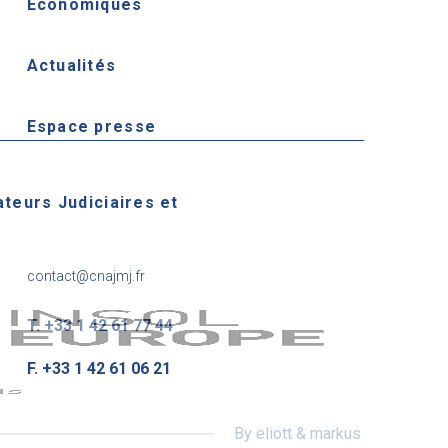
Économiques
Actualités
Espace presse
ateurs Judiciaires et
contact@cnajmj.fr
T. +33 1 42 61 77 44
F. +33 1 42 61 06 21
By eliott & markus