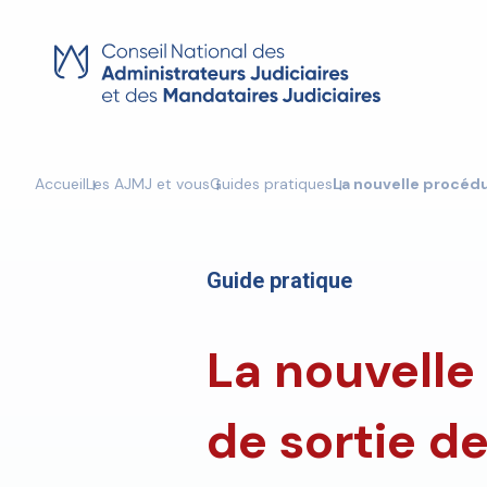
Skip
to
content
Accueil
Les AJMJ et vous
Guides pratiques
La nouvelle procédu
Guide pratique
La nouvelle
de sortie de