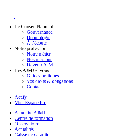
Skip
to
content
Le Conseil National
Gouvernance
Déontologie
À l’écoute
Notre profession
Notre métier
Nos missions
Devenir AJMJ
Les AJMJ et vous
Guides pratiques
Vos droits & obligations
Contact
Actify
Mon Espace Pro
Annuaire AJMJ
Centre de formation
Observatoire
Actualités
Caisse de garantie