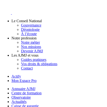
Skip
to
content
Le Conseil National
Gouvernance
Déontologie
À l’écoute
Notre profession
Notre métier
Nos missions
Devenir AJMJ
Les AJMJ et vous
Guides pratiques
Vos droits & obligations
Contact
Actify
Mon Espace Pro
Annuaire AJMJ
Centre de formation
Observatoire
Actualités
Caisse de garantie