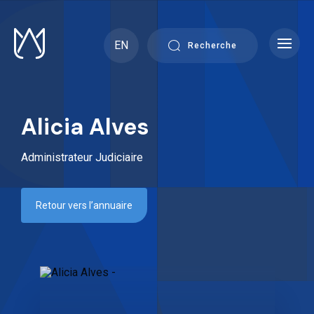
Skip
to
content
EN
Recherche
Alicia Alves
Administrateur Judiciaire
Retour vers l’annuaire