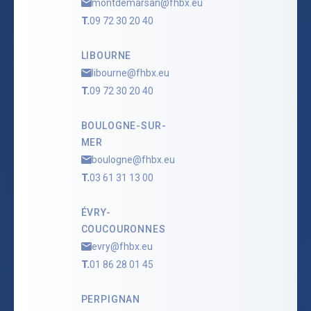
montdemarsan@fhbx.eu
T.
09 72 30 20 40
LIBOURNE
libourne@fhbx.eu
T.
09 72 30 20 40
BOULOGNE-SUR-
MER
boulogne@fhbx.eu
T.
03 61 31 13 00
ÉVRY-
COUCOURONNES
evry@fhbx.eu
T.
01 86 28 01 45
PERPIGNAN