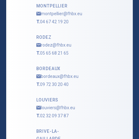
MONTPELLIER
montpellier@fhbx.eu
T.
04 67 42 19 20
RODEZ
rodez@fhbx.eu
T.
05 65 68 21 65
BORDEAUX
bordeaux@fhbx.eu
T.
09 72 30 20 40
LOUVIERS
louviers@fhbx.eu
T.
02 32 09 37 87
BRIVE-LA-
GAILLARDE