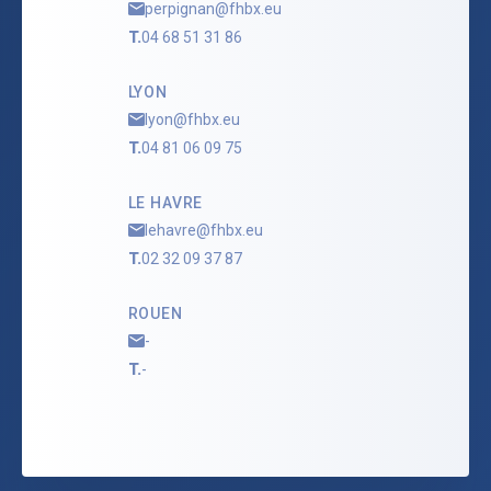
perpignan@fhbx.eu
T.
04 68 51 31 86
LYON
lyon@fhbx.eu
T.
04 81 06 09 75
LE HAVRE
lehavre@fhbx.eu
T.
02 32 09 37 87
ROUEN
-
T.
-