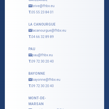
brive@fhbx.eu
T.
05 55 23 84 01
LA CANOURGUE
lacanourgue@fhbx.eu
T.
04 66 32 89 89
PAU
pau@fhbx.eu
T.
09 72 30 20 40
BAYONNE
bayonne@fhbx.eu
T.
09 72 30 20 40
MONT-DE-
MARSAN