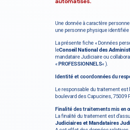
automatisés.
Une donnée à caractère personnel 
une personne physique identifiée 
La présente fiche « Données pers
le
Conseil National des Administ
mandataire Judiciaire ou collabor
«
PROFESSIONNELS
« ).
Identité et coordonnées du resp
Le responsable du traitement est 
boulevard des Capucines, 75009 P
Finalité des traitements mis en
La finalité du traitement est d’ass
Judiciaires et Mandataires Judi
A cet effet des données relatives