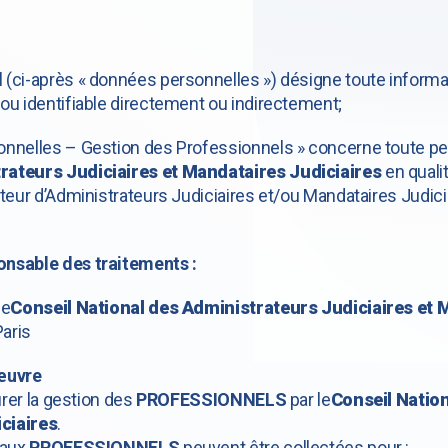
(ci-après « données personnelles ») désigne toute informat
ou identifiable directement ou indirectement;
onnelles – Gestion des Professionnels » concerne toute pe
rateurs Judiciaires et Mandataires Judiciaires
en qualit
ateur d’Administrateurs Judiciaires et/ou Mandataires Judi
onsable des traitements :
le
Conseil National des Administrateurs Judiciaires et 
aris
 œuvre
urer la gestion des
PROFESSIONNELS
par le
Conseil Natio
ciaires
.
 aux
PROFESSIONNELS
peuvent être collectées pour :