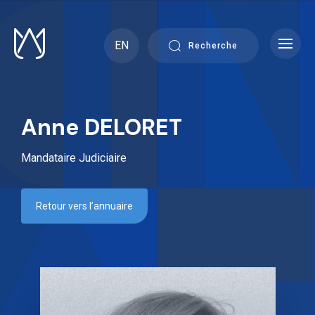
Skip
to
content
EN
Recherche
Anne DELORET
Mandataire Judiciaire
Retour vers l’annuaire