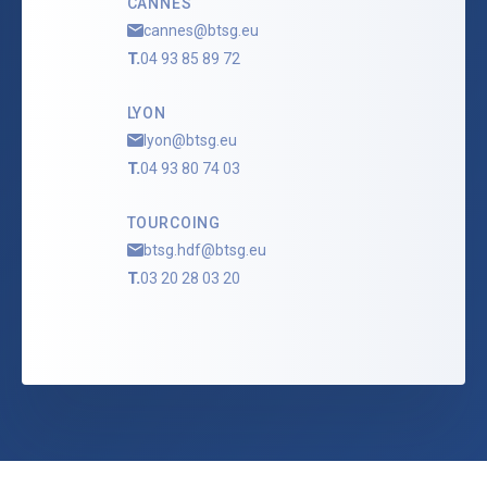
CANNES
cannes@btsg.eu
T.
04 93 85 89 72
LYON
lyon@btsg.eu
T.
04 93 80 74 03
TOURCOING
btsg.hdf@btsg.eu
T.
03 20 28 03 20