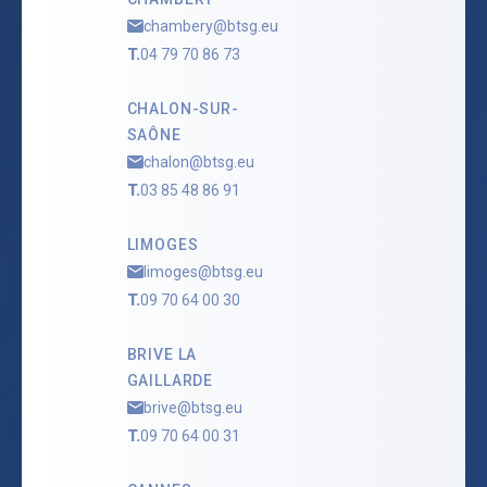
chambery@btsg.eu
T.
04 79 70 86 73
CHALON-SUR-
SAÔNE
chalon@btsg.eu
T.
03 85 48 86 91
LIMOGES
limoges@btsg.eu
T.
09 70 64 00 30
BRIVE LA
GAILLARDE
brive@btsg.eu
T.
09 70 64 00 31