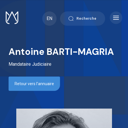
Skip
to
content
EN
Recherche
Antoine BARTI-MAGRIA
Mandataire Judiciaire
Retour vers l’annuaire