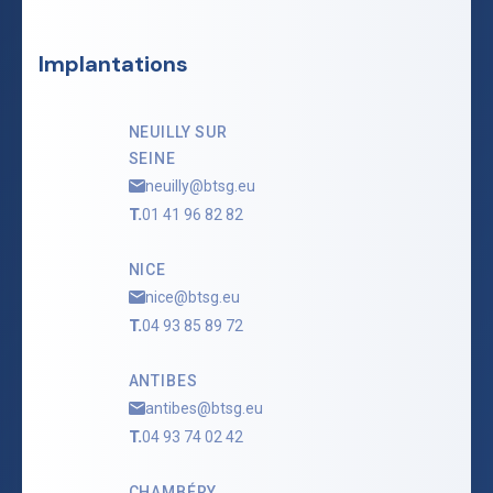
Implantations
NEUILLY SUR
SEINE
neuilly@btsg.eu
T.
01 41 96 82 82
NICE
nice@btsg.eu
T.
04 93 85 89 72
ANTIBES
antibes@btsg.eu
T.
04 93 74 02 42
CHAMBÉRY