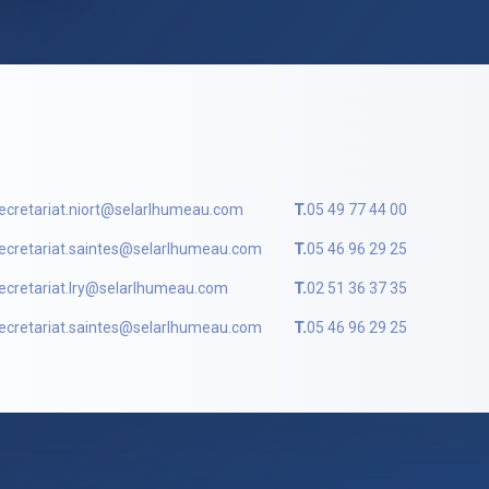
ecretariat.niort@selarlhumeau.com
T.
05 49 77 44 00
ecretariat.saintes@selarlhumeau.com
T.
05 46 96 29 25
ecretariat.lry@selarlhumeau.com
T.
02 51 36 37 35
ecretariat.saintes@selarlhumeau.com
T.
05 46 96 29 25