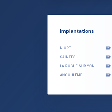
Implantations
NIORT
s
SAINTES
s
LA ROCHE SUR YON
s
ANGOULÊME
s