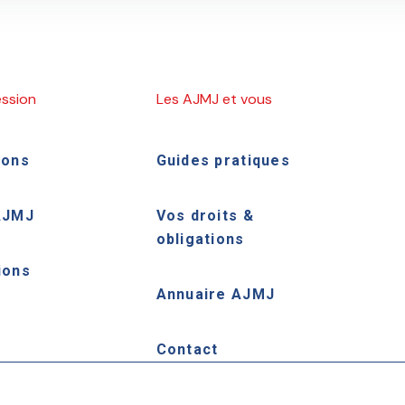
ession
Les AJMJ et vous
ions
Guides pratiques
AJMJ
Vos droits &
obligations
ions
Annuaire AJMJ
e
Contact