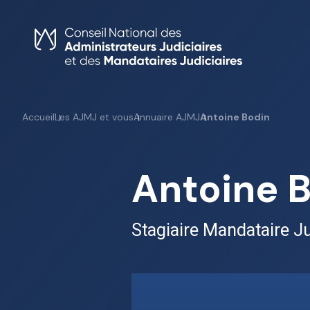
Skip
to
content
Accueil
Les AJMJ et vous
Annuaire AJMJ
Antoine Bodin
Antoine 
Stagiaire Mandataire Ju