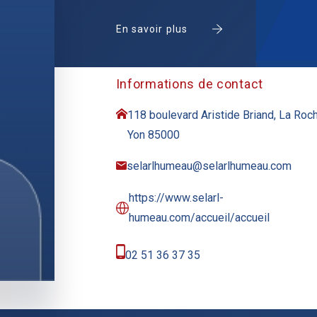
En savoir plus
Informations de contact
118 boulevard Aristide Briand, La Roc
Yon 85000
selarlhumeau@selarlhumeau.com
https://www.selarl-
humeau.com/accueil/accueil
02 51 36 37 35