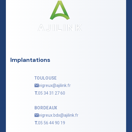
Implantations
TOULOUSE
vigreux@ajilink.fr
T.
05 34 31 27 60
BORDEAUX
vigreux.bdx@ajilink.fr
T.
05 56 44 90 19