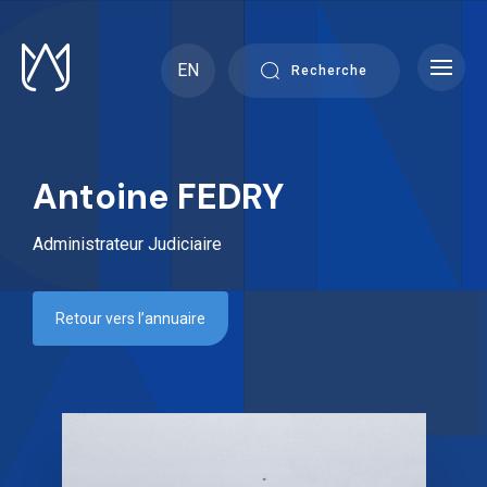
Skip
to
content
EN
Recherche
Antoine FEDRY
Administrateur Judiciaire
Retour vers l’annuaire