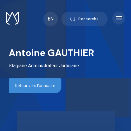
Skip
to
content
EN
Recherche
Antoine GAUTHIER
Stagiaire Administrateur Judiciaire
Retour vers l’annuaire