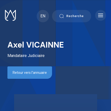
Skip
to
content
EN
Recherche
Axel VICAINNE
Mandataire Judiciaire
Retour vers l’annuaire