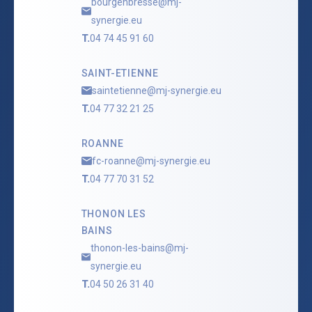
bourgenbresse@mj-
synergie.eu
T.
04 74 45 91 60
SAINT-ETIENNE
saintetienne@mj-synergie.eu
T.
04 77 32 21 25
ROANNE
fc-roanne@mj-synergie.eu
T.
04 77 70 31 52
THONON LES
BAINS
thonon-les-bains@mj-
synergie.eu
T.
04 50 26 31 40