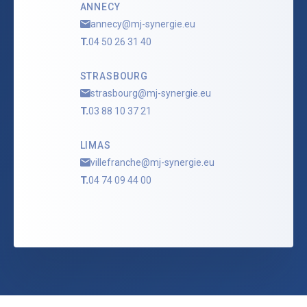
ANNECY
annecy@mj-synergie.eu
T.
04 50 26 31 40
STRASBOURG
strasbourg@mj-synergie.eu
T.
03 88 10 37 21
LIMAS
villefranche@mj-synergie.eu
T.
04 74 09 44 00