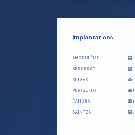
Implantations
ANGOULÊME
e
BERGERAC
e
BRIVES
e
PERIGUEUX
e
CAHORS
e
SAINTES
e