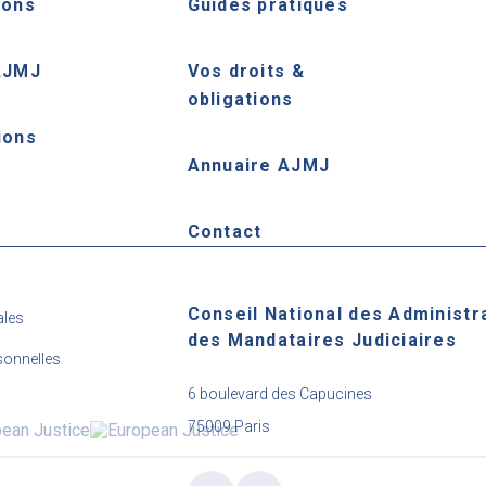
ions
Guides pratiques
AJMJ
Vos droits &
obligations
ions
Annuaire AJMJ
e
Contact
Conseil National des Administr
ales
des Mandataires Judiciaires
onnelles
6 boulevard des Capucines
75009 Paris