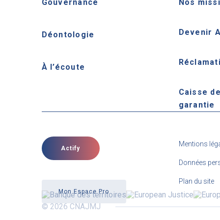
Gouvernance
Nos miss
Devenir 
Déontologie
Réclamat
À l’écoute
Caisse d
garantie
Mentions lég
Actify
Données pers
Plan du site
Mon Espace Pro
© 2026 CNAJMJ