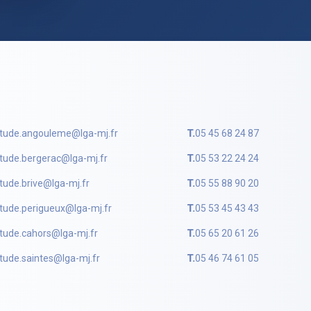
tude.angouleme@lga-mj.fr
T.
05 45 68 24 87
tude.bergerac@lga-mj.fr
T.
05 53 22 24 24
tude.brive@lga-mj.fr
T.
05 55 88 90 20
tude.perigueux@lga-mj.fr
T.
05 53 45 43 43
tude.cahors@lga-mj.fr
T.
05 65 20 61 26
tude.saintes@lga-mj.fr
T.
05 46 74 61 05