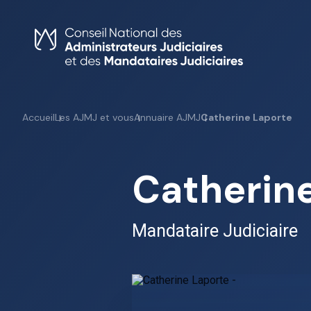
Skip
to
content
Accueil
Les AJMJ et vous
Annuaire AJMJ
Catherine Laporte
Catherin
Mandataire Judiciaire