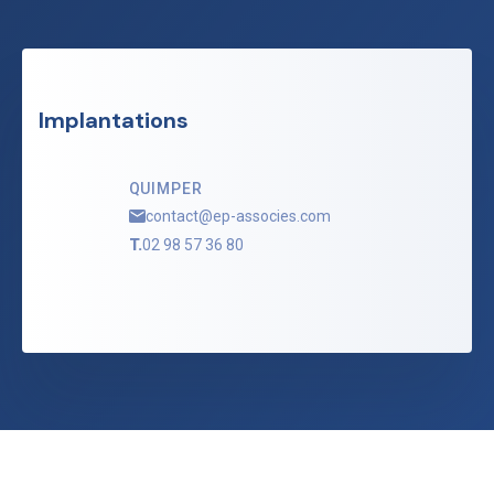
Implantations
QUIMPER
contact@ep-associes.com
T.
02 98 57 36 80