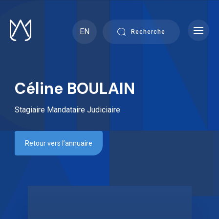
Skip
to
content
EN
Recherche
Céline BOULAIN
Stagiaire Mandataire Judiciaire
Retour vers l’annuaire