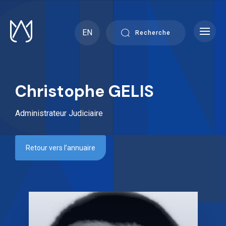
Skip
to
content
EN
Recherche
Christophe GELIS
Administrateur Judiciaire
Retour vers l’annuaire