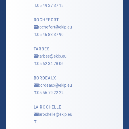
T.
05 49 37 37 15
ROCHEFORT
rochefort@ekip.eu
T.
05 46 83 37 90
TARBES
tarbes@ekip.eu
T.
05 62 34 78 06
BORDEAUX
bordeaux@ekip.eu
T.
05 56 79 22 22
LA ROCHELLE
larochelle@ekip.eu
T.
-