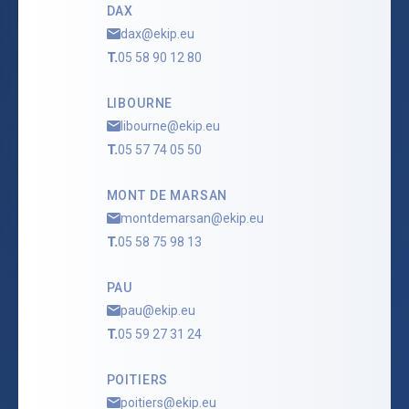
DAX
dax@ekip.eu
T.
05 58 90 12 80
LIBOURNE
libourne@ekip.eu
T.
05 57 74 05 50
MONT DE MARSAN
montdemarsan@ekip.eu
T.
05 58 75 98 13
PAU
pau@ekip.eu
T.
05 59 27 31 24
POITIERS
poitiers@ekip.eu