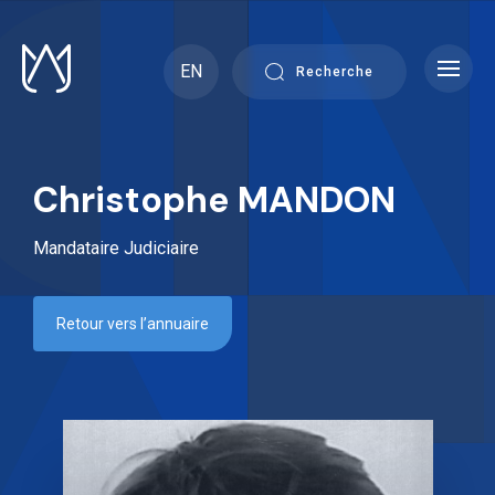
Skip
to
content
EN
Recherche
Christophe MANDON
Mandataire Judiciaire
Retour vers l’annuaire