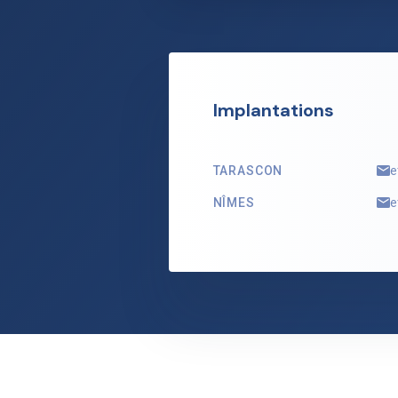
Implantations
TARASCON
e
NÎMES
e