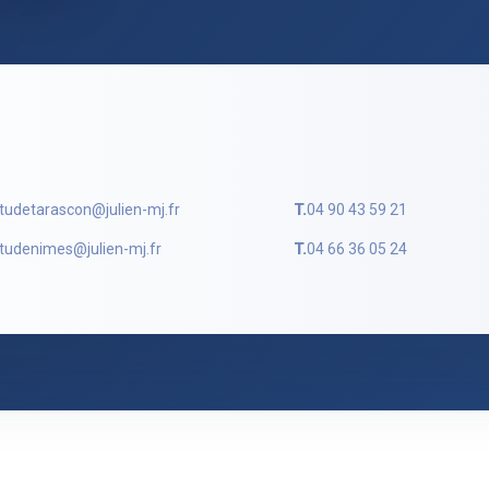
tudetarascon@julien-mj.fr
T.
04 90 43 59 21
tudenimes@julien-mj.fr
T.
04 66 36 05 24