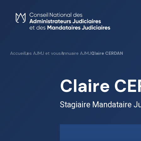
Skip
to
content
Accueil
Les AJMJ et vous
Annuaire AJMJ
Claire CERDAN
Claire C
Stagiaire Mandataire Ju