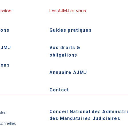
ession
Les AJMJ et vous
ions
Guides pratiques
AJMJ
Vos droits &
obligations
ions
Annuaire AJMJ
e
Contact
Conseil National des Administr
ales
des Mandataires Judiciaires
onnelles