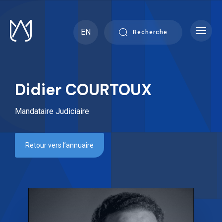
Skip
to
content
EN
Recherche
Didier COURTOUX
Mandataire Judiciaire
Retour vers l’annuaire