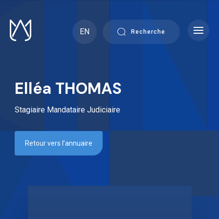
Skip
to
content
EN
Recherche
Elléa THOMAS
Stagiaire Mandataire Judiciaire
Retour vers l’annuaire