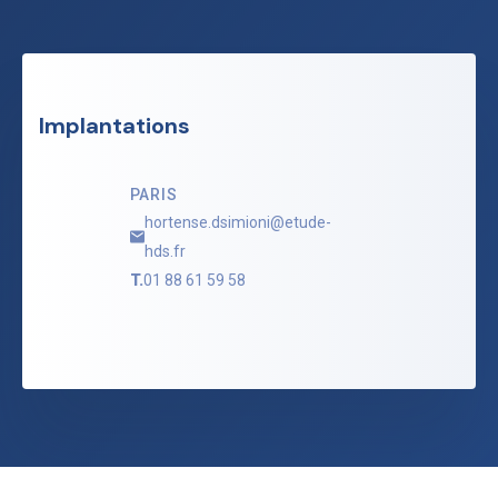
Implantations
PARIS
hortense.dsimioni@etude-
hds.fr
T.
01 88 61 59 58