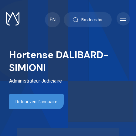
Skip
to
content
EN
Recherche
Hortense DALIBARD-
SIMIONI
Administrateur Judiciaire
Retour vers l’annuaire