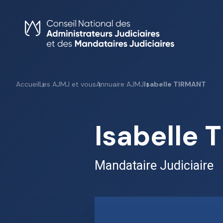
Skip
to
content
Accueil
Les AJMJ et vous
Annuaire AJMJ
Isabelle TIRMANT
Isabelle
Mandataire Judiciaire