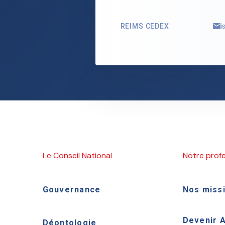
REIMS CEDEX
i
Le Conseil National
Notre prof
Gouvernance
Nos miss
Devenir 
Déontologie