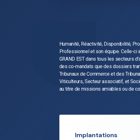
Humanité, Réactivité, Disponibilité, P
Professionnel est titulaire d’un
Professionnel et son équipe. Celle-ci i
L’ECONOMIE (30 ans d’expérience dans les
GRAND EST dans tous les secteurs d’act
et est entouré de personnel de quali
des co-mandats que des dossiers tran
d’ancienneté pour sa responsable du servi
Tribunaux de Commerce et des Tribunau
12 ans d’ancienneté pour sa collabora
Viticulteurs, Secteur associatif, et So
au titre de missions amiables ou de co
Implantations