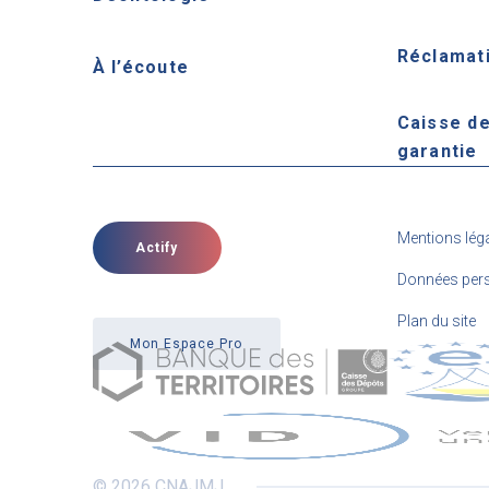
Réclamat
À l’écoute
Caisse d
garantie
Mentions lég
Actify
Données pers
Plan du site
Mon Espace Pro
© 2026 CNAJMJ