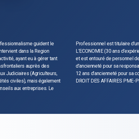
rofessionnalisme guident le
 DEA de DROIT PRIVE DE
ntervient dans la Region
 procédures collectives),
ivité, ayant eu à gérer tant
té et d’expérience : 32 ans
sfrontaliers auprès des
ce social et comptable, et
x Judiciaires (Agriculteurs,
trice, titulaire d’un Master
ciétés civiles), mais également
DROIT DES AFFAIRES PME-P
nseils aux entreprises. Le