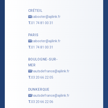
CRÉTEIL
cabooter@ajilink.fr
T.
01 74 81 00 31
PARIS
cabooter@ajilink.fr
T.
01 74 81 00 31
BOULOGNE-SUR-
MER
hautsdefrance@ajilink.fr
T.
03 20 66 22 05
DUNKERQUE
hautsdefrance@ajilink.fr
T.
03 20 66 22 06