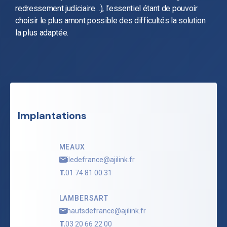
redressement judiciaire…), l’essentiel étant de pouvoir
choisir le plus amont possible des difficultés la solution
la plus adaptée.
Implantations
MEAUX
iledefrance@ajilink.fr
T.
01 74 81 00 31
LAMBERSART
hautsdefrance@ajilink.fr
T.
03 20 66 22 00