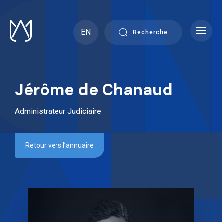
Skip
to
content
EN
Recherche
Jérôme de Chanaud
Administrateur Judiciaire
Retour vers l’annuaire