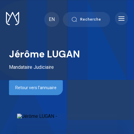
Skip
to
content
EN
Recherche
Jérôme LUGAN
Mandataire Judiciaire
Retour vers l’annuaire