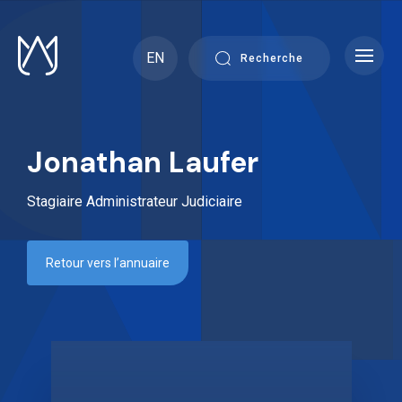
Skip
to
content
EN
Recherche
Jonathan Laufer
Stagiaire Administrateur Judiciaire
Retour vers l’annuaire