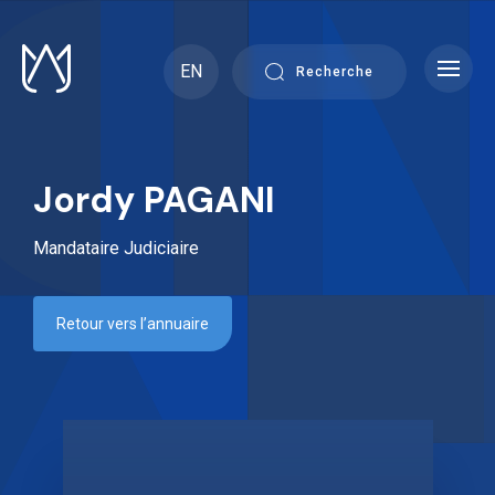
Skip
to
content
EN
Recherche
Jordy PAGANI
Mandataire Judiciaire
Retour vers l’annuaire