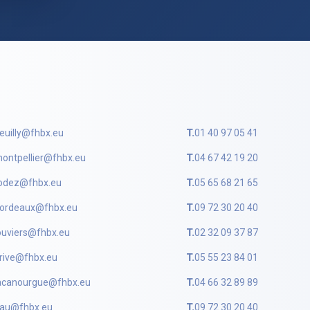
euilly@fhbx.eu
T.
01 40 97 05 41
ontpellier@fhbx.eu
T.
04 67 42 19 20
odez@fhbx.eu
T.
05 65 68 21 65
ordeaux@fhbx.eu
T.
09 72 30 20 40
ouviers@fhbx.eu
T.
02 32 09 37 87
rive@fhbx.eu
T.
05 55 23 84 01
acanourgue@fhbx.eu
T.
04 66 32 89 89
au@fhbx.eu
T.
09 72 30 20 40