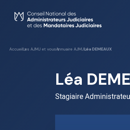
Skip
to
content
Accueil
Les AJMJ et vous
Annuaire AJMJ
Léa DEMEAUX
Léa DEM
Stagiaire Administrateu