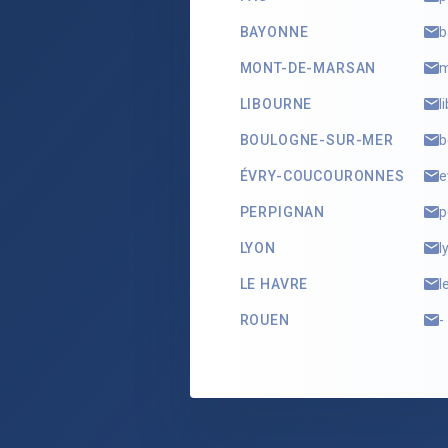
BAYONNE
b
MONT-DE-MARSAN
m
LIBOURNE
l
BOULOGNE-SUR-MER
b
ÉVRY-COUCOURONNES
e
PERPIGNAN
p
LYON
l
LE HAVRE
l
ROUEN
-