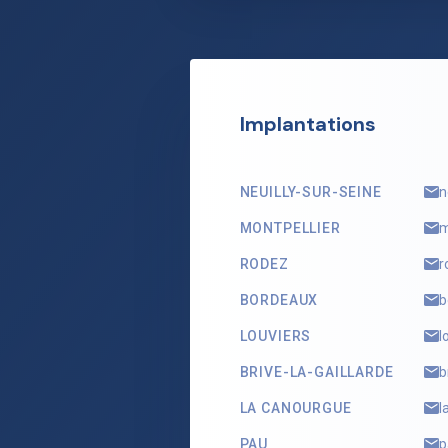
Implantations
NEUILLY-SUR-SEINE
n
MONTPELLIER
m
RODEZ
r
BORDEAUX
b
LOUVIERS
l
BRIVE-LA-GAILLARDE
b
LA CANOURGUE
l
PAU
p