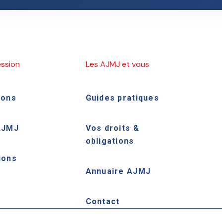
ession
Les AJMJ et vous
ions
Guides pratiques
AJMJ
Vos droits &
obligations
ions
Annuaire AJMJ
e
Contact