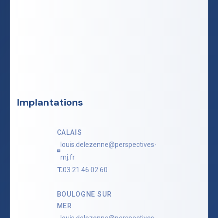
Implantations
CALAIS
louis.delezenne@perspectives-
mj.fr
T.
03 21 46 02 60
BOULOGNE SUR
MER