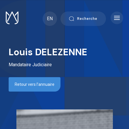
Skip
to
content
EN
Recherche
Louis DELEZENNE
Mandataire Judiciaire
Retour vers l’annuaire