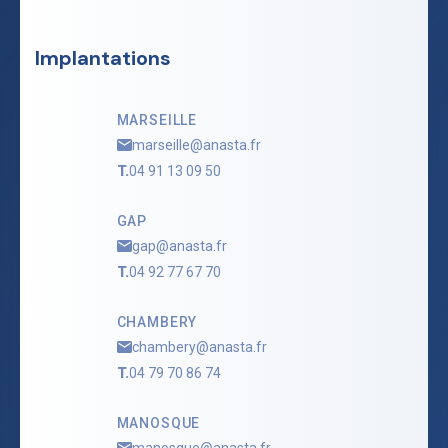
Implantations
MARSEILLE
marseille@anasta.fr
T.
04 91 13 09 50
GAP
gap@anasta.fr
T.
04 92 77 67 70
CHAMBERY
chambery@anasta.fr
T.
04 79 70 86 74
MANOSQUE
manosque@anasta.fr