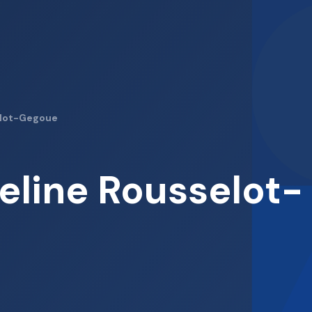
elot-Gegoue
eline Rousselot-