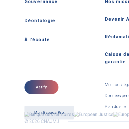
Gouvernance
Nos miss
Devenir 
Déontologie
Réclamat
À l’écoute
Caisse d
garantie
Mentions lég
Actify
Données pers
Plan du site
Mon Espace Pro
© 2026 CNAJMJ