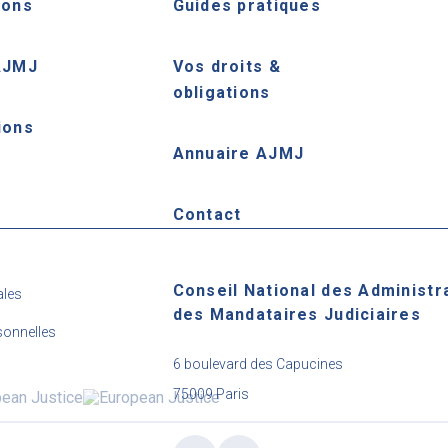
ions
Guides pratiques
AJMJ
Vos droits &
obligations
ions
Annuaire AJMJ
e
Contact
Conseil National des Administr
ales
des Mandataires Judiciaires
onnelles
6 boulevard des Capucines
75009 Paris