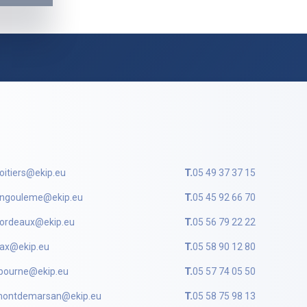
oitiers@ekip.eu
T.
05 49 37 37 15
ngouleme@ekip.eu
T.
05 45 92 66 70
ordeaux@ekip.eu
T.
05 56 79 22 22
ax@ekip.eu
T.
05 58 90 12 80
ibourne@ekip.eu
T.
05 57 74 05 50
ontdemarsan@ekip.eu
T.
05 58 75 98 13