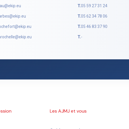
au@ekip.eu
T.
05 59 27 31 24
arbes@ekip.eu
T.
05 62 34 78 06
ochefort@ekip.eu
T.
05 46 83 37 90
arochelle@ekip.eu
T.
-
ession
Les AJMJ et vous