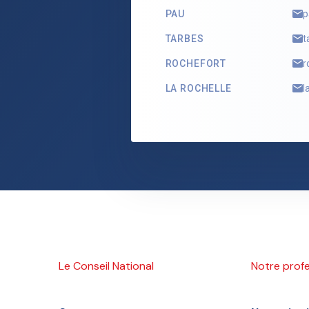
PAU
p
TARBES
t
ROCHEFORT
r
LA ROCHELLE
l
Le Conseil National
Notre prof