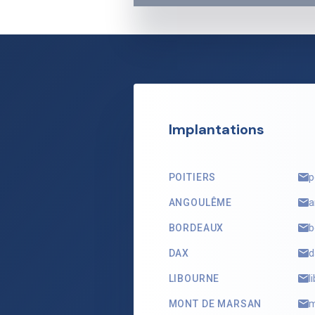
Implantations
POITIERS
p
ANGOULÊME
a
BORDEAUX
b
DAX
d
LIBOURNE
l
MONT DE MARSAN
m