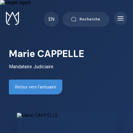
Skip
to
content
EN
Recherche
Marie CAPPELLE
Mandataire Judiciaire
Retour vers l’annuaire