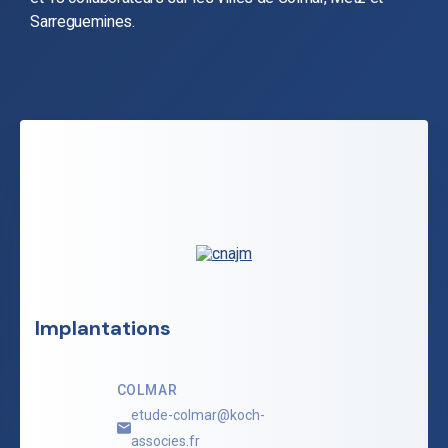
Sarreguemines.
Implantations
COLMAR
etude-colmar@koch-
associes.fr