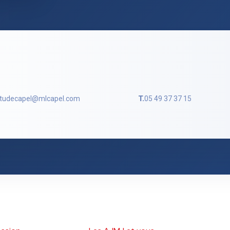
tudecapel@mlcapel.com
T.
05 49 37 37 15