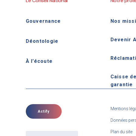
Le Conseil National
Notre prof
Gouvernance
Nos miss
Devenir 
Déontologie
Réclamat
À l’écoute
Caisse d
garantie
Mentions lég
Actify
Données pers
Plan du site