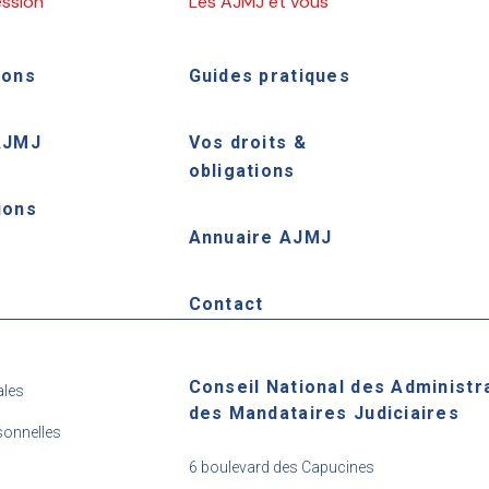
ession
Les AJMJ et vous
ions
Guides pratiques
AJMJ
Vos droits &
obligations
ions
Annuaire AJMJ
e
Contact
Conseil National des Administr
ales
des Mandataires Judiciaires
onnelles
6 boulevard des Capucines