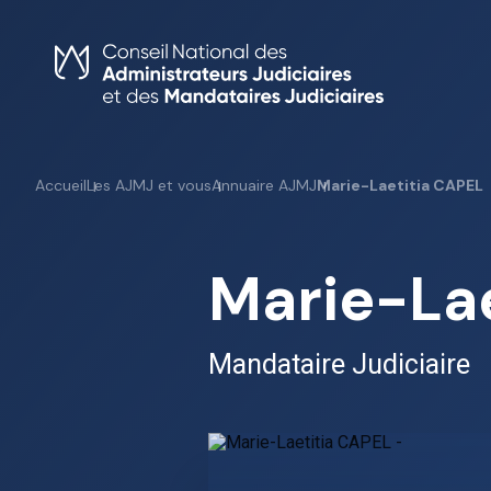
Skip
to
content
Accueil
Les AJMJ et vous
Annuaire AJMJ
Marie-Laetitia CAPEL
Marie-La
Mandataire Judiciaire