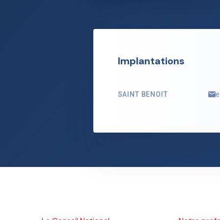
Implantations
SAINT BENOIT
e