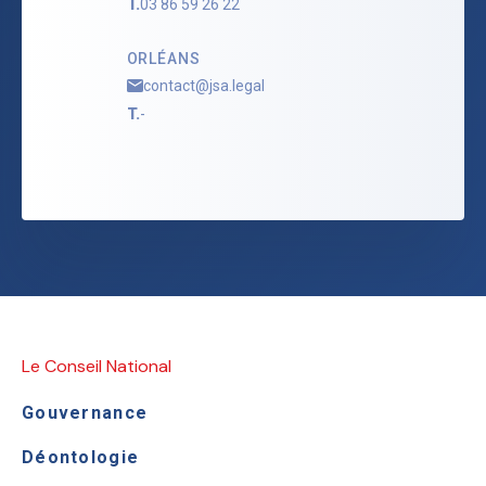
T.
03 86 59 26 22
ORLÉANS
contact@jsa.legal
T.
-
Le Conseil National
Gouvernance
Déontologie