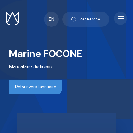
Skip
to
content
EN
Recherche
Marine FOCONE
Mandataire Judiciaire
Retour vers l’annuaire