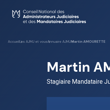
Skip
to
content
Accueil
Les AJMJ et vous
Annuaire AJMJ
Martin AMOURETTE
Martin 
Stagiaire Mandataire Ju