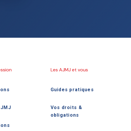
ession
Les AJMJ et vous
ions
Guides pratiques
AJMJ
Vos droits &
obligations
ions