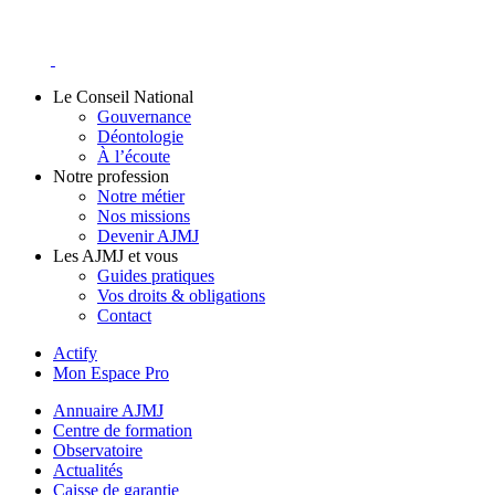
Skip
to
content
Le Conseil National
Gouvernance
Déontologie
À l’écoute
Notre profession
Notre métier
Nos missions
Devenir AJMJ
Les AJMJ et vous
Guides pratiques
Vos droits & obligations
Contact
Actify
Mon Espace Pro
Annuaire AJMJ
Centre de formation
Observatoire
Actualités
Caisse de garantie