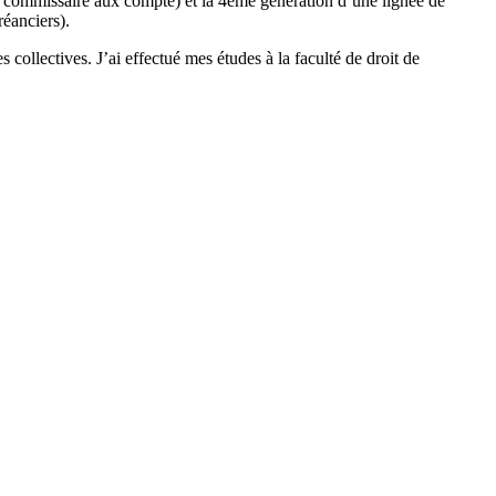
ire, commissaire aux compte) et la 4ème génération d’une lignée de
réanciers).
s collectives. J’ai effectué mes études à la faculté de droit de