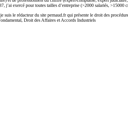
iaire) et de professionnels du chiffre (expert-comptable, expert judicia
87, j’ai exercé pour toutes tailles d’entreprise (>2000 salariés, >15000 c
e suis le rédacteur du site pernaud.fr qui présente le droit des procédure
Fondamental, Droit des Affaires et Accords Industriels