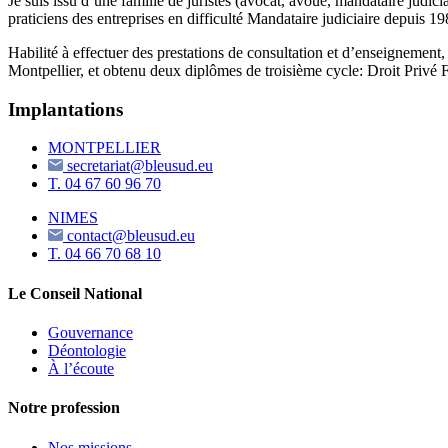
Je suis issu d’une famille de juristes (avocat, avoué, mandataire judic
praticiens des entreprises en difficulté Mandataire judiciaire depuis 19
Habilité à effectuer des prestations de consultation et d’enseignement, j
Montpellier, et obtenu deux diplômes de troisième cycle: Droit Privé 
Implantations
MONTPELLIER
secretariat@bleusud.eu
T.
04 67 60 96 70
NIMES
contact@bleusud.eu
T.
04 66 70 68 10
Le Conseil National
Gouvernance
Déontologie
À l’écoute
Notre profession
Nos missions