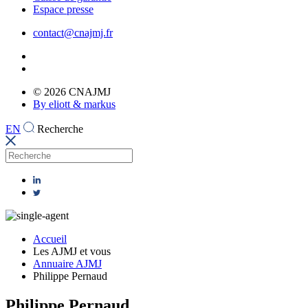
Espace presse
contact@cnajmj.fr
© 2026 CNAJMJ
By eliott & markus
EN
Recherche
Accueil
Les AJMJ et vous
Annuaire AJMJ
Philippe Pernaud
Philippe Pernaud