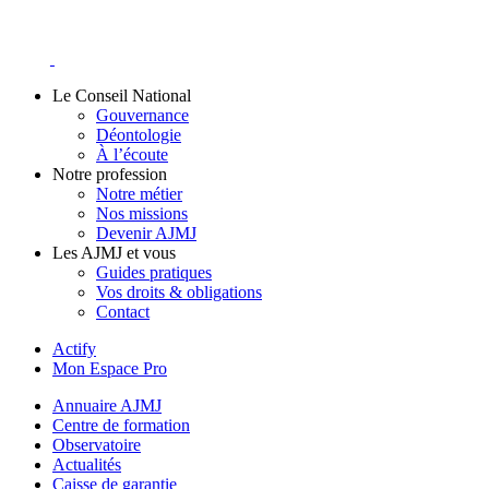
Skip
to
content
Le Conseil National
Gouvernance
Déontologie
À l’écoute
Notre profession
Notre métier
Nos missions
Devenir AJMJ
Les AJMJ et vous
Guides pratiques
Vos droits & obligations
Contact
Actify
Mon Espace Pro
Annuaire AJMJ
Centre de formation
Observatoire
Actualités
Caisse de garantie