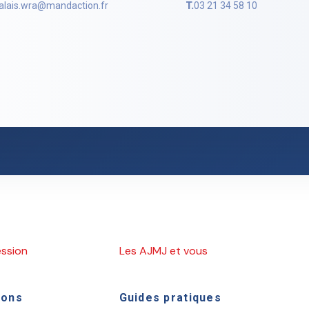
alais.wra@mandaction.fr
T.
03 21 34 58 10
ession
Les AJMJ et vous
ions
Guides pratiques