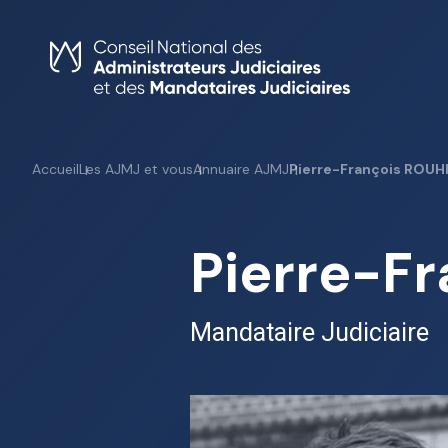
Skip
to
content
Accueil
Les AJMJ et vous
Annuaire AJMJ
Pierre-François ROUH
Pierre-F
Mandataire Judiciaire