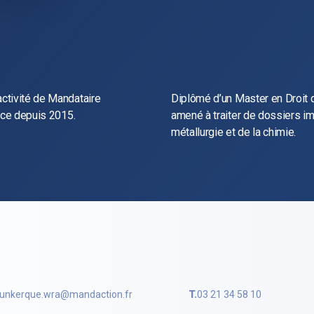
ctivité de Mandataire
Diplômé d’un Master en Droit de
nce depuis 2015.
amené à traiter de dossiers i
métallurgie et de la chimie.
unkerque.wra@mandaction.fr
T.
03 21 34 58 10