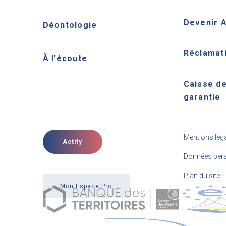
Devenir 
Déontologie
Réclamat
À l’écoute
Caisse d
garantie
Mentions lég
Actify
Données pers
Plan du site
Mon Espace Pro