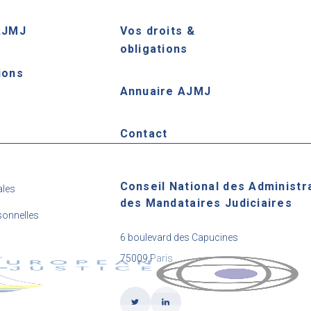
AJMJ
Vos droits &
obligations
ions
Annuaire AJMJ
e
Contact
Conseil National des Administr
ales
des Mandataires Judiciaires
onnelles
6 boulevard des Capucines
75009 Paris