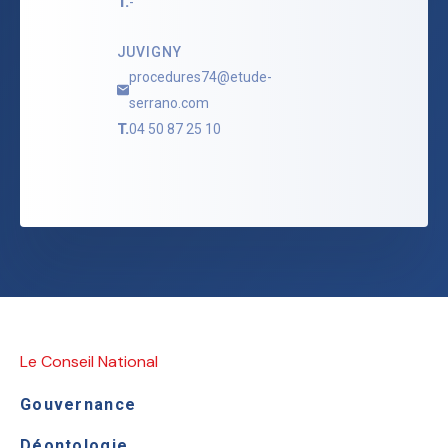
T.
-
JUVIGNY
procedures74@etude-
serrano.com
T.
04 50 87 25 10
Le Conseil National
Gouvernance
Déontologie