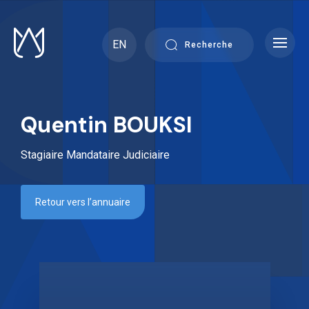
Skip
to
content
EN
Recherche
Quentin BOUKSI
Stagiaire Mandataire Judiciaire
Retour vers l’annuaire