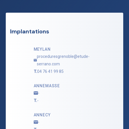
Implantations
MEYLAN
proceduresgrenoble@etude-
serrano.com
T.
04 76 41 99 85
ANNEMASSE
-
T.
-
ANNECY
-