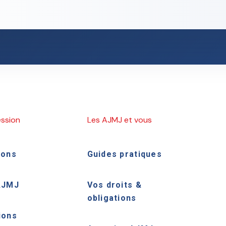
ession
Les AJMJ et vous
ions
Guides pratiques
AJMJ
Vos droits &
obligations
ions