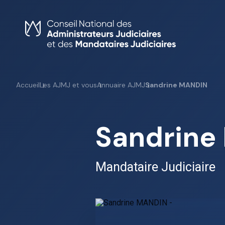
Skip
to
content
Accueil
Les AJMJ et vous
Annuaire AJMJ
Sandrine MANDIN
Sandrine
Mandataire Judiciaire