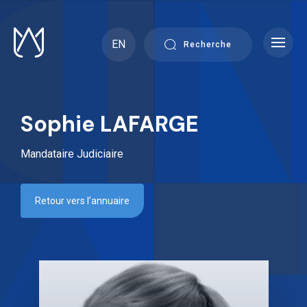
Skip
to
content
EN
Recherche
Sophie LAFARGE
Mandataire Judiciaire
Retour vers l’annuaire