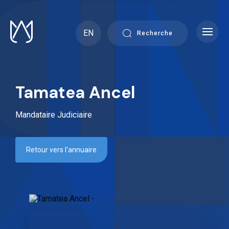
Skip
to
content
EN
Recherche
Tamatea Ancel
Mandataire Judiciaire
Retour vers l’annuaire