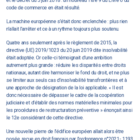
et le décret du 5 juin 2018 : un nouveau Titre 9 du Livre 6 du
code de commerce en était résulté.
La machine européenne s’était donc enclenchée : plus rien
n’allait l’arrêter et ce à un rythme toujours plus soutenu.
Quatre ans seulement après le règlement de 2015, la
directive (UE) 2019/1023 du 20 juin 2019 dite insolvabilité
était adoptée. Or celle-ci témoignait d’une ambition
autrement plus grande : réduire les disparités entre droits
nationaux, autant dire harmoniser le fond du droit, et ne plus
se limiter aux seuls cas d’insolvabilité transfrontières et à
une approche de désignation de la loi applicable. « Il est
donc nécessaire de dépasser le cadre de la coopération
judiciaire et d’établir des normes matérielles minimales pour
les procédures de restructuration préventive » énonçait ainsi
le 12e considérant de cette directive.
Une nouvelle pierre de l’édifice européen allait alors être
posée, reçue en droit français par l’ordonnance n°2021- 1193