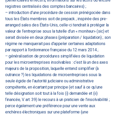
(bénéficiaires effectifs, informations sur les actifs ou encore
registres centralisés des comptes bancaires) ;
– introduction d’une procédure de cession prénégociée dans
tous les États membres soit de prepack ; inspirée des pre-
arranged sales des États-Unis, celle-ci tendrait à protéger la
valeur de l’entreprise sous la tutelle d’un « moniteur» (sic) et
serait divisée en deux phases (préparation / liquidation) ; son
régime ne manquerait pas d’appeler certaines adaptations
par rapport à l’ordonnance française du 12 mars 2014 ;
– généralisation de procédures simplifiées de liquidation
pour les microentreprises insolvables : c’est là un des axes
majeurs de la proposition, laquelle entend simplifier (à
outrance ?) les liquidations de microentreprises sous la
seule égide de l’autorité judiciaire ou administrative
compétente, en écartant par principe (et sauf à ce qu’une
telle désignation soit tout à la fois (i) demandée et (ii)
financée, V. art. 39) le recours à un praticien de l’insolvabilité ;
perce également une préférence pour une vente aux
enchères électroniques sur une plateforme (une