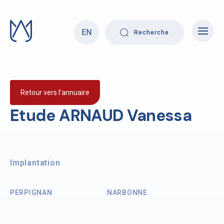
Skip
to
content
EN
Recherche
Retour vers l’annuaire
Etude ARNAUD Vanessa
Implantation
PERPIGNAN
NARBONNE