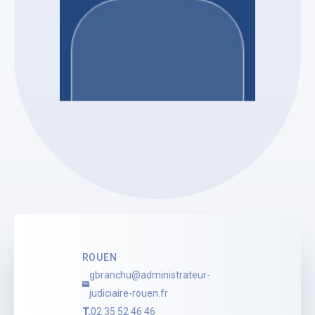
Etude BRANCHU Guillaume
Céline Moriceau
Stagiaire Administrateur
Judiciaire
Voir le profil
ROUEN
gbranchu@administrateur-
judiciaire-rouen.fr
T.
02 35 52 46 46