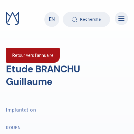
Skip
to
content
EN
Recherche
Retour vers l’annuaire
Etude BRANCHU
Guillaume
Implantation
ROUEN