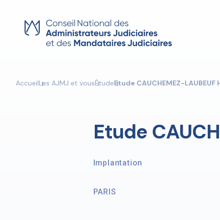
Skip
to
content
Accueil
Les AJMJ et vous
Étude
Etude CAUCHEMEZ-LAUBEUF 
Etude CAUCH
Implantation
PARIS