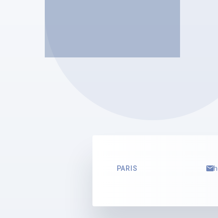
Etude CAUCHEMEZ-LAUBEUF Hélène
Hélène CAUCHEMEZ-
LAUBEUF
Administrateur Judiciaire
Voir le profil
PARIS
h