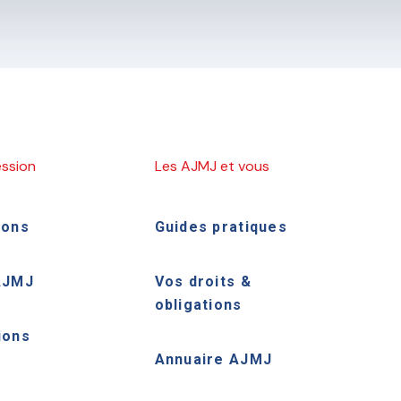
ession
Les AJMJ et vous
ions
Guides pratiques
AJMJ
Vos droits &
obligations
ions
Annuaire AJMJ
e