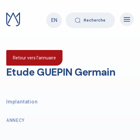
Skip
to
content
EN
Recherche
Retour vers l’annuaire
Etude GUEPIN Germain
Implantation
ANNECY